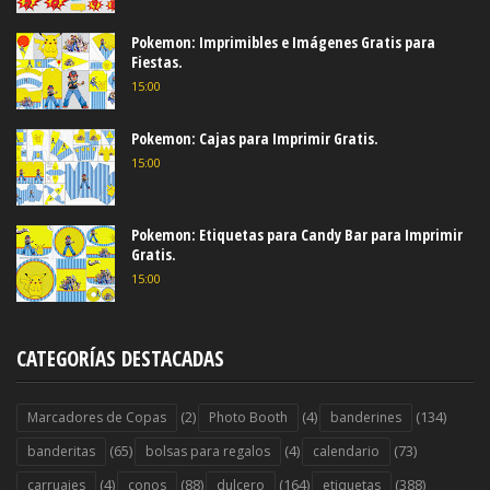
Pokemon: Imprimibles e Imágenes Gratis para
Fiestas.
15:00
Pokemon: Cajas para Imprimir Gratis.
15:00
Pokemon: Etiquetas para Candy Bar para Imprimir
Gratis.
15:00
CATEGORÍAS DESTACADAS
(2)
(4)
(134)
Marcadores de Copas
Photo Booth
banderines
(65)
(4)
(73)
banderitas
bolsas para regalos
calendario
(4)
(88)
(164)
(388)
carruajes
conos
dulcero
etiquetas